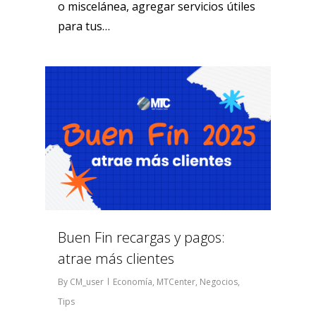
o miscelánea, agregar servicios útiles
para tus…
0
Buen Fin recargas y pagos:
atrae más clientes
By
CM_user
Economía
,
MTCenter
,
Negocios
,
Tips