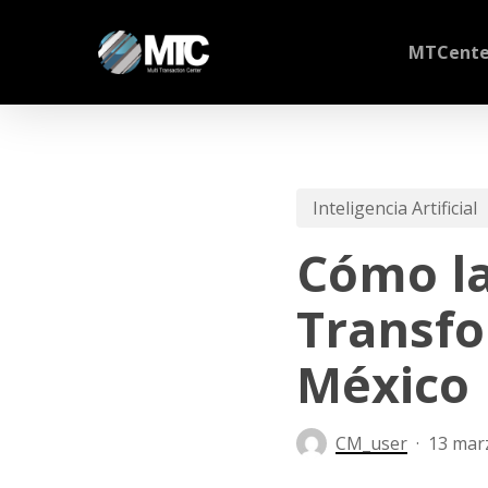
Skip
to
MTCente
main
content
Inteligencia Artificial
Cómo la 
Transfo
México
CM_user
13 mar