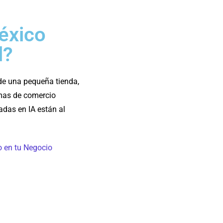
éxico
l?
 de una pequeña tienda,
rmas de comercio
adas en IA están al
o en tu Negocio