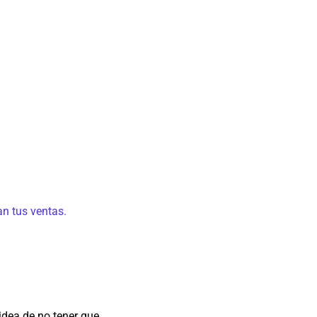
n tus ventas.
s
 idea de no tener que