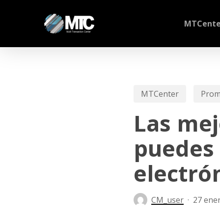
Skip
to
MTCente
main
content
MTCenter
Prom
Las mej
puedes 
electró
CM_user
27 ene