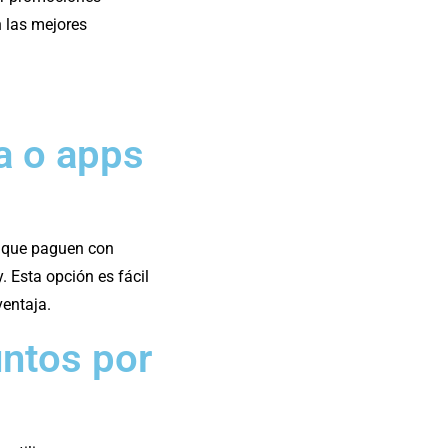
n las mejores
a o apps
s que paguen con
. Esta opción es fácil
ventaja.
ntos por