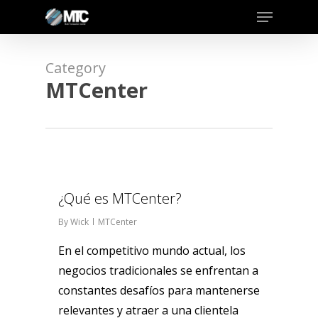
Menu
Skip
to
Close
main
Menu
Category
content
MTCenter
0
¿Qué es MTCenter?
By
Wick
MTCenter
En el competitivo mundo actual, los
negocios tradicionales se enfrentan a
constantes desafíos para mantenerse
relevantes y atraer a una clientela