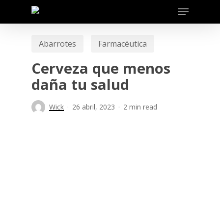
Skip
to
main
Abarrotes
Farmacéutica
content
Cerveza que menos
daña tu salud
Wick
26 abril, 2023
2 min read