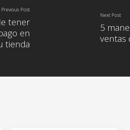
Previous Post
Next Post
de tener
5 mane
pago en
ventas 
u tienda