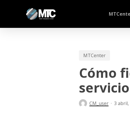
Skip
to
MTCente
main
content
MTCenter
Cómo fi
servicio
CM_user
3 abril